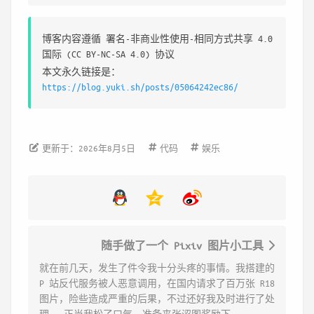
博客内容遵循 署名-非商业性使用-相同方式共享 4.0
国际 (CC BY-NC-SA 4.0) 协议
本文永久链接是：
https://blog.yuki.sh/posts/05064242ec86/
更新于：2026年8月5日
代码
娱乐
随手做了一个 Pixiv 图片小工具
就在前几天，发生了件令我十分头疼的事情。我搭建的
P 站反代服务被人恶意调用，在国内请求了百万张 R18
图片，险些造成严重的后果，不过还好我及时进行了处
理。 正当我松了口气，准备来张涩图奖励下...