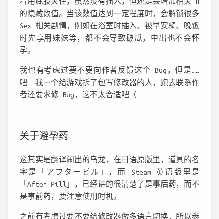
着用屁股夹住，虽然没有插入，但还是会增加相关 H
的隐藏数值。当该数值达到一定程度时，会解锁很多
Sex 相关剧情，例如在浴室时插入、被早安骑、晚饭
时先享用妹妹等，都不会导致破瓜，中出也不会怀
孕。
我也有考虑过要不要向作者反馈这个 Bug，但是……
吧……我一个给游戏拆了包写修改器的人，跑去联系作
者还要求修 Bug，这不太合适吧（
关于避孕药
这其实是翻译闹出的乌龙，在日语原版里，道具的名
字是「アフターピル」，而 Steam 英语版里是
「After Pill」，已经讲的很清楚了是
事后药
，而不
是事前药，要注意使用时机。
之前有考虑过要不要给修改器做多语言切换，所以参