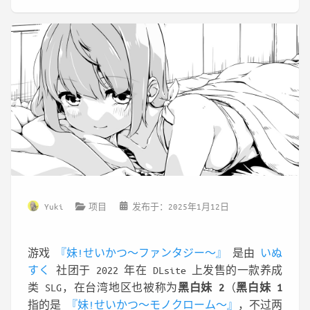
Yuki
项目
发布于：2025年1月12日
游戏
『妹!せいかつ～ファンタジー～』
是由
いぬ
すく
社团于 2022 年在 DLsite 上发售的一款养成
类 SLG，在台湾地区也被称为
黑白妹 2
（
黑白妹 1
指的是
『妹!せいかつ～モノクローム～』
，不过两