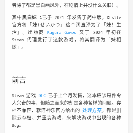
者除了都是黑白画风外，在剧情上并没什么关联）。
其中
黑白妹 1
已于 2021 年发售了简中版，DLsite
官方将「妹!せいかつ」这个词直译为了「妹！生
活」。出版商
Kagura Games
又于 2024 年初在
Steam 代理发行了这款游戏，将其翻译为「妹相
随」。
前言
Steam 游戏
DLC
已于上个月发售，这本应该是件令
人兴奋的事，但随之而来的却是各种各样的问题。存
档不兼容，就连神乐官方给出的
处理方案
，都是删
除云存档、并重装游戏，来解决游戏中出现的各种
Bug。